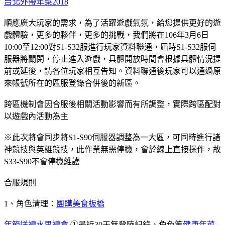
台北外帶年菜2018
順應廣大玩家的需求，為了活躍遊戲氣氛，給您提供更好的遊
戲體驗，更多的夥伴，更多的挑戰，我們將在106年3月6日
10:00至12:00對S1-S32服進行玩家資料聯通，屆時S1-S32服伺
服器將關閉，停止進入遊戲，具體開放時間會根據具體情況提
前或延後，請各位玩家相互告知。資料聯通後玩家可以通過原
來帳號所在的區服登錄合併後的新區。
跨區機制會因合服後相關活動影響而有所調整，實際跨區配對
以遊戲內活動為主
※此次將會同步將S1-S90伺服器調整為一大區，可同時進行諸
神競技與英雄競技，此作業無需停機，會於線上直接操作，故
S33-S90不會停機維護
合服規則
1、角色清理：
團購美食板橋
年節送禮水果禮盒
①最近30天無登陸記錄，角色等
健康年菜